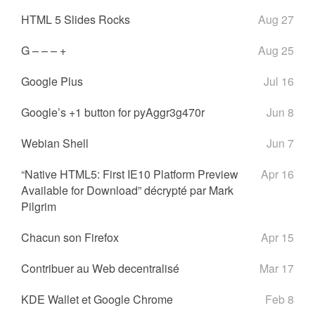
HTML 5 Slides Rocks
Aug 27
G – – – +
Aug 25
Google Plus
Jul 16
Google’s +1 button for pyAggr3g470r
Jun 8
Webian Shell
Jun 7
“Native HTML5: First IE10 Platform Preview
Apr 16
Available for Download” décrypté par Mark
Pilgrim
Chacun son Firefox
Apr 15
Contribuer au Web decentralisé
Mar 17
KDE Wallet et Google Chrome
Feb 8