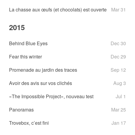
La chasse aux œufs (et chocolats) est ouverte
Mar 31
2015
Behind Blue Eyes
Dec 30
Fear this winter
Dec 29
Promenade au jardin des traces
Sep 12
Avoir des avis sur vos clichés
Aug 3
«The Impossible Project», nouveau test
Jul 1
Panoramas
Mar 25
Trovebox, c’est fini
Jan 17