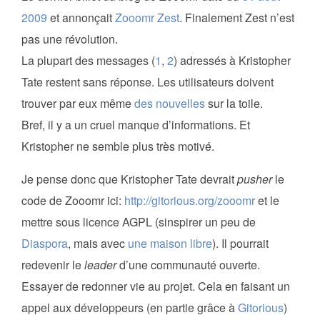
2009
et annonçait
Zooomr Zest
. Finalement Zest n’est
pas une révolution.
La plupart des messages (
1
,
2
) adressés à Kristopher
Tate restent sans réponse. Les utilisateurs doivent
trouver par eux même
des nouvelles
sur la toile.
Bref, il y a un cruel manque d’informations. Et
Kristopher ne semble plus très motivé.
Je pense donc que Kristopher Tate devrait
pusher
le
code de Zooomr ici:
http://gitorious.org/zooomr
et le
mettre sous licence AGPL (sinspirer un peu de
Diaspora
, mais avec
une maison libre
). Il pourrait
redevenir le
leader
d’une communauté ouverte.
Essayer de redonner vie au projet. Cela en faisant un
appel aux développeurs (en partie grâce à
Gitorious
)