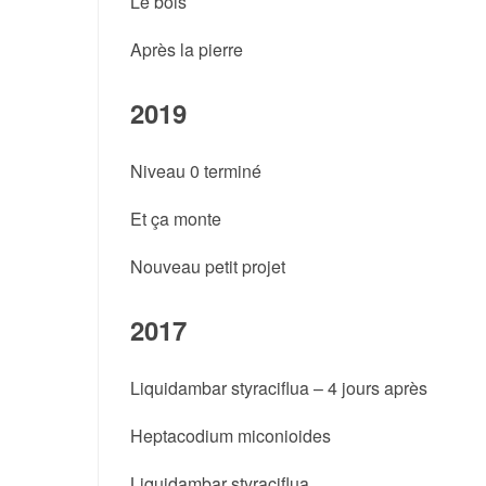
Le bois
Après la pierre
2019
Niveau 0 terminé
Et ça monte
Nouveau petit projet
2017
Liquidambar styraciflua – 4 jours après
Heptacodium miconioides
Liquidambar styraciflua