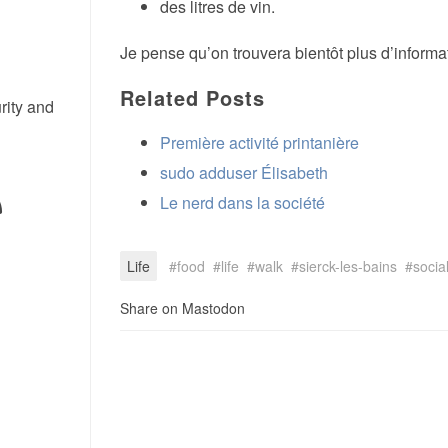
des litres de vin.
Je pense qu’on trouvera bientôt plus d’inform
Related Posts
rity and
Première activité printanière
sudo adduser Élisabeth
Le nerd dans la société
Life
food
life
walk
sierck-les-bains
socia
Share on Mastodon