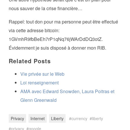
nous sauver de la crise financière…
Rappel: tout don pour ma personne peut être effectué
via cette adresse bitcoin:
1GVmhR9fbBeEh7rP1qNq76jWArDdDQ3otZ.
Évidemment je suis disposé à donner mon RIB.
Related Posts
Vie privée sur le Web
Loi renseignement
AMA avec Edward Snowden, Laura Poitras et
Glenn Greenwald
Privacy
Internet
Liberty
currency
liberty
privacy
google