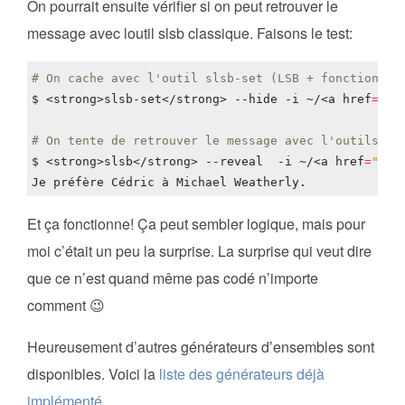
On pourrait ensuite vérifier si on peut retrouver le
message avec loutil slsb classique. Faisons le test:
# On cache avec l'outil slsb-set (LSB + fonction id
$ <strong>slsb-set</strong> --hide -i ~/<a 
href
=
"/i
# On tente de retrouver le message avec l'outils sl
$ <strong>slsb</strong> --reveal  -i ~/<a 
href
=
"/im
Et ça fonctionne! Ça peut sembler logique, mais pour
moi c’était un peu la surprise. La surprise qui veut dire
que ce n’est quand même pas codé n’importe
comment 😉
Heureusement d’autres générateurs d’ensembles sont
disponibles. Voici la
liste des générateurs déjà
implémenté
.