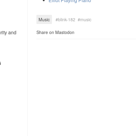
Elliot Playing Piano
Music
blink-182
music
rity and
Share on Mastodon