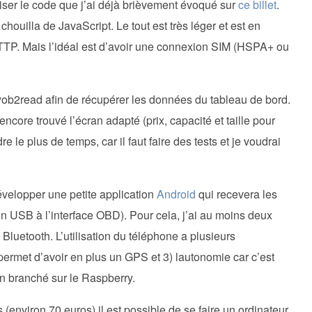
liser le code que j’ai déjà brièvement évoqué sur
ce billet
.
chouilla de JavaScript. Le tout est très léger et est en
HTTP. Mais l’idéal est d’avoir une connexion SIM (HSPA+ ou
 pyob2read afin de récupérer les données du tableau de bord.
ncore trouvé l’écran adapté (prix, capacité et taille pour
e le plus de temps, car il faut faire des tests et je voudrai
évelopper une petite application
Android
qui recevera les
n USB à l’interface OBD). Pour cela, j’ai au moins deux
 Bluetooth. L’utilisation du téléphone a plusieurs
 permet d’avoir en plus un GPS et 3) lautonomie car c’est
an branché sur le Raspberry.
environ 70 euros) il est possible de se faire un ordinateur