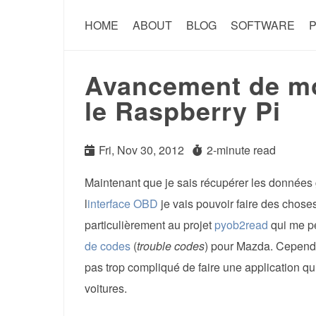
HOME
ABOUT
BLOG
SOFTWARE
P
Avancement de mo
le Raspberry Pi
Fri, Nov 30, 2012
2-minute read
Maintenant que je sais récupérer les données
l
interface OBD
je vais pouvoir faire des chose
particulièrement au projet
pyob2read
qui me pe
de codes
(
trouble codes
) pour Mazda. Cepend
pas trop compliqué de faire une application q
voitures.