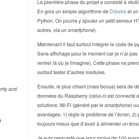
La première phase du projet a consisté à réuti
En gros un simple algorithme de
Dijkstra
et un 
Python. On pourra y ajouter un petit serveur 
autres,
via
un
smartphone
).
Maintenant il faut surtout intégrer le code de
Sans affichage pour le moment car je n’ai pas e
rentrer là où je limagine). Cette phase va prendr
surtout tester d’autres modules.
Ensuite, le plus chiant (mais bonus) sera de d
rity and
données du Raspberry (celui-ci est connecté e
solutions: Wi-Fi (généré par le
smartphone
) ou
avantages: 1) règle le problème de l’écran, 2)
toujours mieux que d’avoir à alimenter un écr
Je suis persuadé que pour moins de 100 euros (