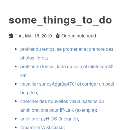
some_things_to_do
Thu, Mar 18, 2010
One-minute read
profiter du temps, se promener et prendre des
photos libres
;
profiter du temps, faire du vélo et minimum 80
km
;
travailler sur pyAggr3g470r et corriger un petit
bug
(
ici
);
chercher des nouvelles visualisations ou
améliorations pour IP-Link
(
exemple
);
améliorer pyHIDS
(
intégrité
);
réparer le Wiki cassé
;